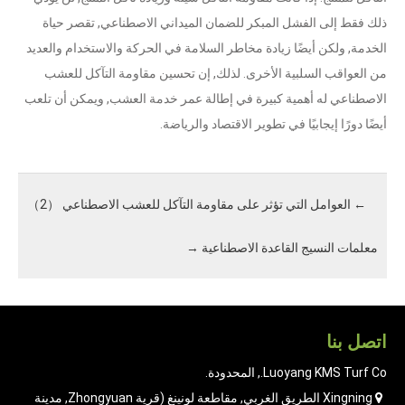
ذلك فقط إلى الفشل المبكر للضمان الميداني الاصطناعي, تقصر حياة
الخدمة, ولكن أيضًا زيادة مخاطر السلامة في الحركة والاستخدام والعديد
من العواقب السلبية الأخرى. لذلك, إن تحسين مقاومة التآكل للعشب
الاصطناعي له أهمية كبيرة في إطالة عمر خدمة العشب, ويمكن أن تلعب
أيضًا دورًا إيجابيًا في تطوير الاقتصاد والرياضة.
←
العوامل التي تؤثر على مقاومة التآكل للعشب الاصطناعي （2）
معلمات النسيج القاعدة الاصطناعية
→
اتصل بنا
Luoyang KMS Turf Co., المحدودة.
Xingning الطريق الغربي, مقاطعة لونينغ (قرية Zhongyuan, مدينة