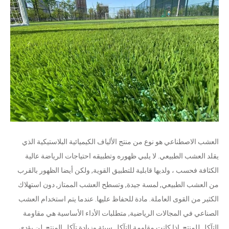
العشب الاصطناعي هو نوع من منتج الألياف الكيميائية البلاستيكية الذي
يقلد العشب الطبيعي. لا يلبي ظهوره وتطبيقه احتياجات الرياضة عالية
الكثافة فحسب ، ولديها قابلية للتطبيق القوية, ولكن أيضا الظهور بالقرب
من العشب الطبيعي, لمسة جيدة, وتسطح العشب الممتاز, دون استهلاك
الكثير من القوى العاملة. مادة للحفاظ عليها. عندما يتم استخدام العشب
الصناعي في المجالات الرياضية, متطلبات الأداء الأساسية هي مقاومة
التآكل للمنتج. إذا كانت مقاومة التآكل سيئة وزيادة تآكل المنتج, لن يؤدي