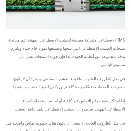
KMS الاصطناعي كشركة مصنعة للعشب الاصطناعي المهنية, تتم معالجة
منتجات العشب الاصطناعي التي ننتجها وتصنيعها بمواد خام جيدة وتلتزم
بدقة بمجموعة من أنظمة الجودة, لذا فإن جودة المنتجات تصل إلى
مستوى قياسي.
في ظل الظروف العادية, أثناء بناء العشب الصناعي, بمجرد أن لا يكون
حجم خط العلامات دقيقًا بدرجة كافية, لن يكون لصق العشب مستقيمًا.
إذا لم تكن قوة حزام التماس غير كافية أو لم يتم استخدام الغراء
الاصطناعي المهني, قد يبدو أن العشب الاصطناعي يلف حافة العشب.
في ظل الظروف العادية, لا ينبغي أن يكون هناك خطوط تماس واضحة في