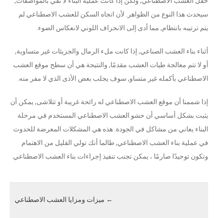
حقل العشب الاصطناعي, ولكن إذا كانت عملية البناء لا تفي بالمواصفات,
سيحدث هذا النوع من الظواهر. لأن اتجاه السكن للعشب الاصطناعي لم
يتم ترتيبه بانتظام, مما أدى إلى الانحراف اللوني لانعكاس الضوء.
أثناء بناء العشب الصناعي, إذا كانت ملء الرمال والجزيئات غير متساوية,
أو لا تتم معالجة طيات العشب مقدمًا, والنتيجة هي أن سطح موقع العشب
الاصطناعي بأكمله غير متساو, سوف يجلب بعض الأذى الذي لا مفر منه.
إذا شممنا أن موقع العشب الاصطناعي له رائحة غريبة أو تتلاشى, يمكن أن
يثبت بشكل أساسي أن حشو العشب الاصطناعي المستخدم في مرحلة
البناء يعاني من مشاكل في الجودة. هذه هي المشكلات المعرضة للحدوث
في عملية بناء العشب الاصطناعي, طالما أنك تولي القليل من الاهتمام
وتكون توحيدًا صارمًا ، يمكن تجنب تنفيذ إجراءات بناء العشب الاصطناعي.
←
ميزات ومزايا العشب الاصطناعي